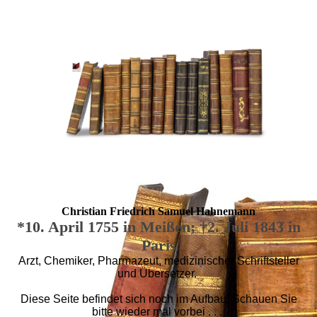
Christian Friedrich Samuel Hahnemann
*10. April 1755 in Meißen; †2. Juli 1843 in
Paris
Arzt, Chemiker, Pharmazeut, medizinischer Schriftsteller
und Übersetzer.
Diese Seite befindet sich noch im Aufbau. Schauen Sie
bitte wieder mal vorbei . . .