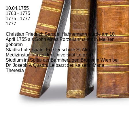
10.04.1755
1763 - 1775
1775 - 1777
1777
Christian Friedrich Samuel Hahnemann wurde am 10.
April 1755 als Sohn eines Porzellanmalers in Meißen
geboren
Stadtschule, später Fürstenschule St.Afra
Medizinstudium an der Universität Leipzig
Studium im Spital der Barmherzigen Brüder in Wien bei
Dr. Joseph v. Quarin, Leibarzt der Kaiserin Maria
Theresia